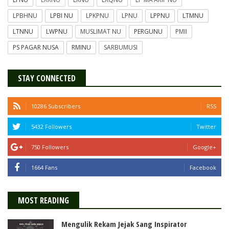
LPBHNU
LPBI NU
LPKPNU
LPNU
LPPNU
LTMNU
LTNNU
LWPNU
MUSLIMAT NU
PERGUNU
PMII
PS PAGAR NUSA
RMINU
SARBUMUSI
STAY CONNECTED
10286 Subscribers
RSS
5432 Followers
Twitter
750 Followers
Google+
1664 Fans
Facebook
MOST READING
Mengulik Rekam Jejak Sang Inspirator