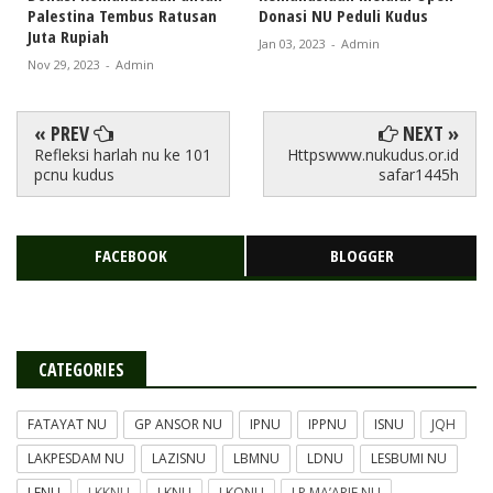
Palestina Tembus Ratusan
Donasi NU Peduli Kudus
Juta Rupiah
Jan 03, 2023
-
Admin
Nov 29, 2023
-
Admin
« PREV
NEXT »
Refleksi harlah nu ke 101
Httpswww.nukudus.or.id
pcnu kudus
safar1445h
FACEBOOK
BLOGGER
CATEGORIES
FATAYAT NU
GP ANSOR NU
IPNU
IPPNU
ISNU
JQH
LAKPESDAM NU
LAZISNU
LBMNU
LDNU
LESBUMI NU
LFNU
LKKNU
LKNU
LKQNU
LP MA’ARIF NU