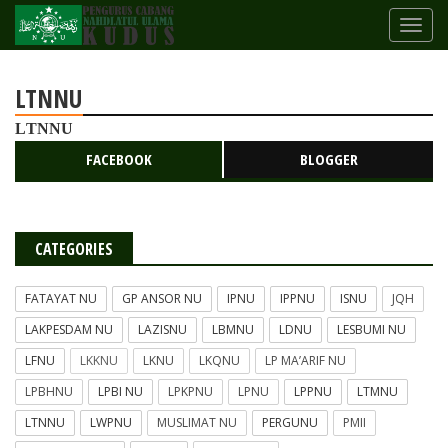
LTNNU
L
TN
NU
FACEBOOK
BLOGGER
CATEGORIES
FATAYAT NU
GP ANSOR NU
IPNU
IPPNU
ISNU
JQH
LAKPESDAM NU
LAZISNU
LBMNU
LDNU
LESBUMI NU
LFNU
LKKNU
LKNU
LKQNU
LP MA’ARIF NU
LPBHNU
LPBI NU
LPKPNU
LPNU
LPPNU
LTMNU
LTNNU
LWPNU
MUSLIMAT NU
PERGUNU
PMII