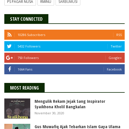
PS PAGAR NUSA
RMINU
SARBUMUSI
STAY CONNECTED
10286 Subscribers
RSS
5432 Followers
Twitter
750 Followers
Google+
1664 Fans
Facebook
MOST READING
Mengulik Rekam Jejak Sang Inspirator
Syaikhona Kholil Bangkalan
November 30, 2020
Gus Muwafiq Ajak Tebarkan Islam Gaya Ulama