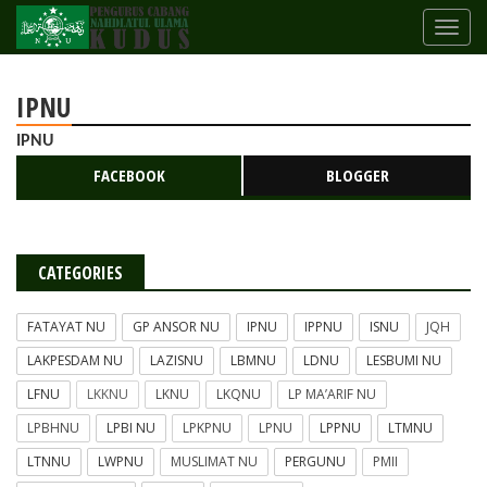
IPNU
IPNU
FACEBOOK
BLOGGER
CATEGORIES
FATAYAT NU
GP ANSOR NU
IPNU
IPPNU
ISNU
JQH
LAKPESDAM NU
LAZISNU
LBMNU
LDNU
LESBUMI NU
LFNU
LKKNU
LKNU
LKQNU
LP MA’ARIF NU
LPBHNU
LPBI NU
LPKPNU
LPNU
LPPNU
LTMNU
LTNNU
LWPNU
MUSLIMAT NU
PERGUNU
PMII