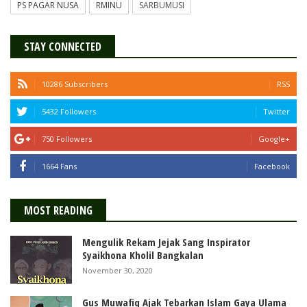
PS PAGAR NUSA
RMINU
SARBUMUSI
STAY CONNECTED
10286 Subscribers
RSS
5432 Followers
Twitter
750 Followers
Google+
1664 Fans
Facebook
MOST READING
Mengulik Rekam Jejak Sang Inspirator
Syaikhona Kholil Bangkalan
November 30, 2020
Gus Muwafiq Ajak Tebarkan Islam Gaya Ulama