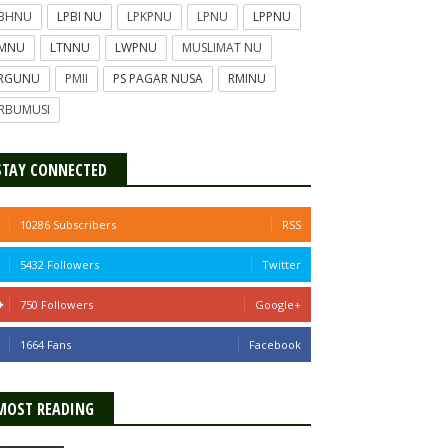
PBHNU
LPBI NU
LPKPNU
LPNU
LPPNU
TMNU
LTNNU
LWPNU
MUSLIMAT NU
ERGUNU
PMII
PS PAGAR NUSA
RMINU
RBUMUSI
STAY CONNECTED
10286 Subscribers
RSS
5432 Followers
Twitter
750 Followers
Google+
1664 Fans
Facebook
MOST READING