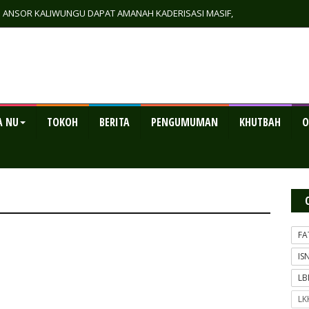
GP ANSOR KALIWUNGU DAPAT AMANAH KADERISASI MASIF,
RTA EKONOMI MANDIRI
A NU
TOKOH
BERITA
PENGUMUMAN
KHUTBAH
O
FA
IS
L
LK