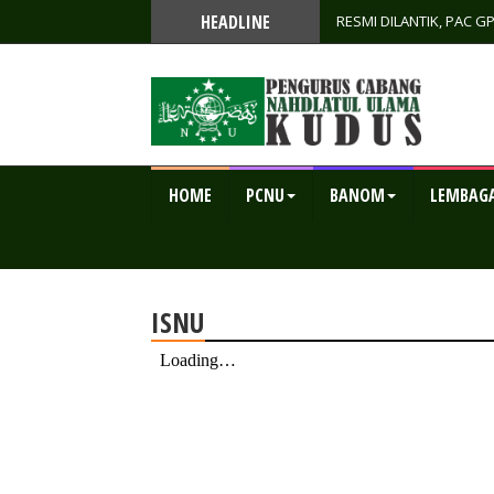
HEADLINE
RESMI DILANTIK, PAC 
KETAHANAN PANGAN SE
HOME
PCNU
BANOM
LEMBAG
ISNU