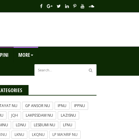
PINI
MORE
CATEGORIES
TAYAT NU
GP ANSOR NU
IPNU
IPPNU
NU
JQH
LAKPESDAM NU
LAZISNU
BMNU
LDNU
LESBUMI NU
LFNU
KNU
LKNU
LKQNU
LP MA’ARIF NU