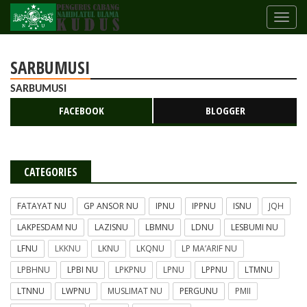
SARBUMUSI
SARBUMUSI
FACEBOOK
BLOGGER
CATEGORIES
FATAYAT NU
GP ANSOR NU
IPNU
IPPNU
ISNU
JQH
LAKPESDAM NU
LAZISNU
LBMNU
LDNU
LESBUMI NU
LFNU
LKKNU
LKNU
LKQNU
LP MA’ARIF NU
LPBHNU
LPBI NU
LPKPNU
LPNU
LPPNU
LTMNU
LTNNU
LWPNU
MUSLIMAT NU
PERGUNU
PMII