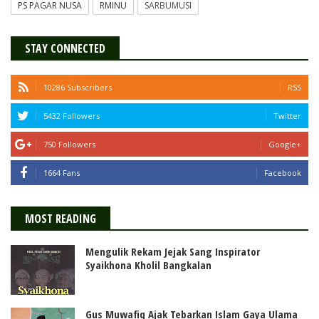
PS PAGAR NUSA
RMINU
SARBUMUSI
STAY CONNECTED
10286 Subscribers
RSS
5432 Followers
Twitter
750 Followers
Google+
1664 Fans
Facebook
MOST READING
Mengulik Rekam Jejak Sang Inspirator
Syaikhona Kholil Bangkalan
Gus Muwafiq Ajak Tebarkan Islam Gaya Ulama