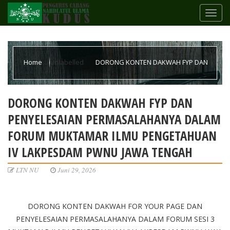
Home
Unlabelled
DORONG KONTEN DAKWAH FYP DAN
PENYELESAIAN PERMASALAHANYA DALAM FORUM MUKTAMAR
DORONG KONTEN DAKWAH FYP DAN
PENYELESAIAN PERMASALAHANYA DALAM
ILMU PENGETAHUAN IV LAKPESDAM PWNU JAWA TENGAH
FORUM MUKTAMAR ILMU PENGETAHUAN
IV LAKPESDAM PWNU JAWA TENGAH
LTN NU
Juni 29, 2026
DORONG KONTEN DAKWAH FOR YOUR PAGE DAN
PENYELESAIAN PERMASALAHANYA DALAM FORUM SESI 3