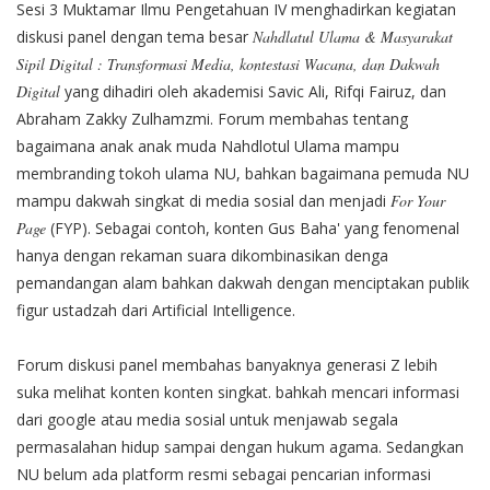
Sesi 3 Muktamar Ilmu Pengetahuan IV menghadirkan kegiatan
diskusi panel dengan tema besar
Nahdlatul Ulama & Masyarakat
Sipil Digital : Transformasi Media, kontestasi Wacana, dan Dakwah
Digital
yang dihadiri oleh akademisi Savic Ali, Rifqi Fairuz, dan
Abraham Zakky Zulhamzmi. Forum membahas tentang
bagaimana anak anak muda Nahdlotul Ulama mampu
membranding tokoh ulama NU, bahkan bagaimana pemuda NU
mampu dakwah singkat di media sosial dan menjadi
For Your
Page
(FYP). Sebagai contoh, konten Gus Baha' yang fenomenal
hanya dengan rekaman suara dikombinasikan denga
pemandangan alam bahkan dakwah dengan menciptakan publik
figur ustadzah dari Artificial Intelligence.
Forum diskusi panel membahas banyaknya generasi Z lebih
suka melihat konten konten singkat. bahkah mencari informasi
dari google atau media sosial untuk menjawab segala
permasalahan hidup sampai dengan hukum agama. Sedangkan
NU belum ada platform resmi sebagai pencarian informasi