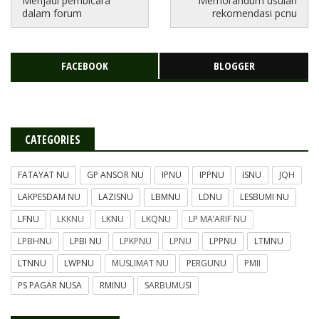
Menjadi pembicara
Memorandum usulan
dalam forum
rekomendasi pcnu
FACEBOOK
BLOGGER
CATEGORIES
FATAYAT NU
GP ANSOR NU
IPNU
IPPNU
ISNU
JQH
LAKPESDAM NU
LAZISNU
LBMNU
LDNU
LESBUMI NU
LFNU
LKKNU
LKNU
LKQNU
LP MA’ARIF NU
LPBHNU
LPBI NU
LPKPNU
LPNU
LPPNU
LTMNU
LTNNU
LWPNU
MUSLIMAT NU
PERGUNU
PMII
PS PAGAR NUSA
RMINU
SARBUMUSI