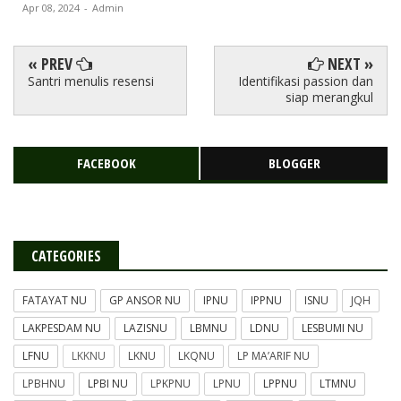
Apr 08, 2024
-
Admin
« PREV
NEXT »
Santri menulis resensi
Identifikasi passion dan
siap merangkul
FACEBOOK
BLOGGER
CATEGORIES
FATAYAT NU
GP ANSOR NU
IPNU
IPPNU
ISNU
JQH
LAKPESDAM NU
LAZISNU
LBMNU
LDNU
LESBUMI NU
LFNU
LKKNU
LKNU
LKQNU
LP MA’ARIF NU
LPBHNU
LPBI NU
LPKPNU
LPNU
LPPNU
LTMNU