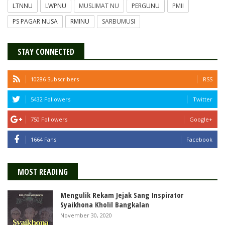
LTNNU
LWPNU
MUSLIMAT NU
PERGUNU
PMII
PS PAGAR NUSA
RMINU
SARBUMUSI
STAY CONNECTED
10286 Subscribers
RSS
5432 Followers
Twitter
750 Followers
Google+
1664 Fans
Facebook
MOST READING
Mengulik Rekam Jejak Sang Inspirator
Syaikhona Kholil Bangkalan
November 30, 2020