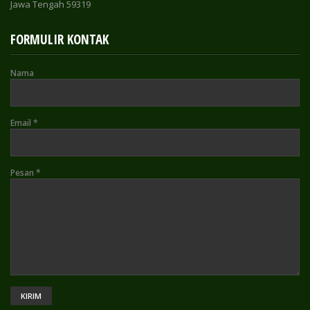
Jawa Tengah 59319
FORMULIR KONTAK
Nama
Email
*
Pesan
*