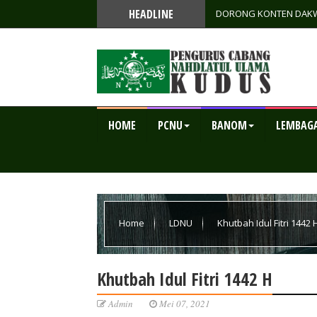
HEADLINE
DORONG KONTEN DAKW
MUKTAMAR ILMU PENG
HOME
PCNU
BANOM
LEMBAG
Home
LDNU
Khutbah Idul Fitri 1442 
Khutbah Idul Fitri 1442 H
Admin
Mei 07, 2021