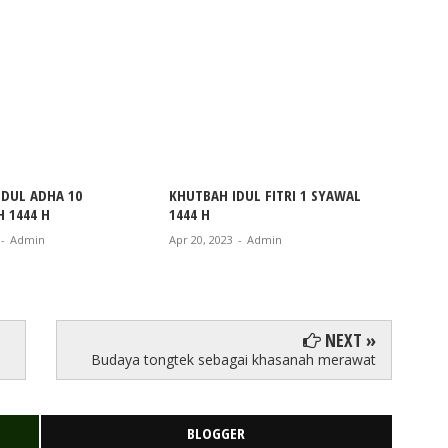
IDUL ADHA 10
KHUTBAH IDUL FITRI 1 SYAWAL
KHUTB
H 1444 H
1444 H
DZULHI
-
Admin
Apr 20, 2023
-
Admin
Jul 06, 2
NEXT »
Budaya tongtek sebagai khasanah merawat
BLOGGER