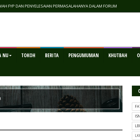
AH FYP DAN PENYELESAIAN PERMASALAHANYA DALAM FORUM
ETAHUAN IV LAKPESDAM PWNU JAWA TENGAH
A NU
TOKOH
BERITA
PENGUMUMAN
KHUTBAH
O
H
FA
IS
L
LK