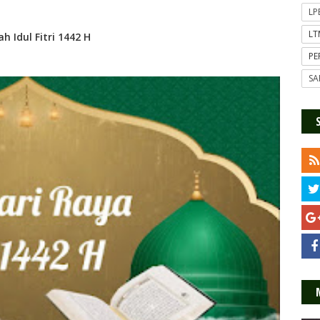
L
L
h Idul Fitri 1442 H
P
SA