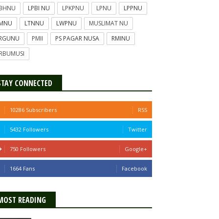
PBHNU
LPBI NU
LPKPNU
LPNU
LPPNU
TMNU
LTNNU
LWPNU
MUSLIMAT NU
ERGUNU
PMII
PS PAGAR NUSA
RMINU
RBUMUSI
STAY CONNECTED
10286 Subscribers
RSS
5432 Followers
Twitter
750 Followers
Google+
1664 Fans
Facebook
MOST READING