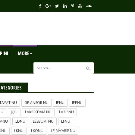
PINI
MORE
CATEGORIES
TAYAT NU
GP ANSOR NU
IPNU
IPPNU
NU
JQH
LAKPESDAM NU
LAZISNU
BMNU
LDNU
LESBUMI NU
LFNU
KNU
LKNU
LKQNU
LP MA’ARIF NU