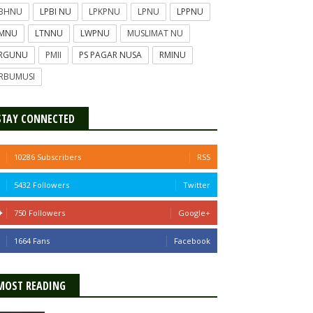
PBHNU
LPBI NU
LPKPNU
LPNU
LPPNU
TMNU
LTNNU
LWPNU
MUSLIMAT NU
ERGUNU
PMII
PS PAGAR NUSA
RMINU
RBUMUSI
STAY CONNECTED
10286 Subscribers
RSS
5432 Followers
Twitter
750 Followers
Google+
1664 Fans
Facebook
MOST READING