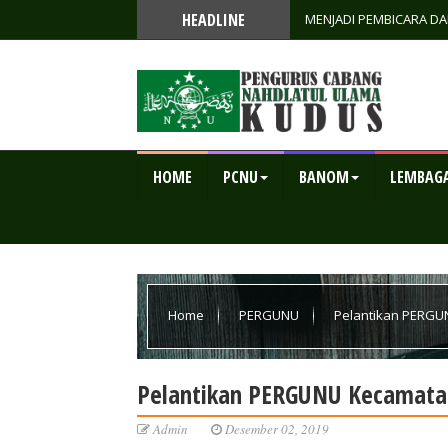
HEADLINE
MENJADI PEMBICARA D
SURONAN SEBAGAI AMA
HOME
PCNU
BANOM
LEMBAG
Home
PERGUNU
Pelantikan PERGU
Pelantikan PERGUNU Kecamata
Admin
Desember 02, 2019