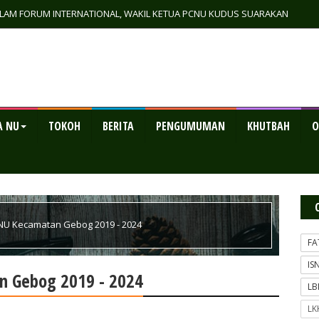
ALAM FORUM INTERNATIONAL, WAKIL KETUA PCNU KUDUS SUARAKAN
L IBADAH YANG DIBUDAYAAN DI TANAH JAWA
A NU
TOKOH
BERITA
PENGUMUMAN
KHUTBAH
O
NU Kecamatan Gebog 2019 - 2024
FA
IS
n Gebog 2019 - 2024
L
LK