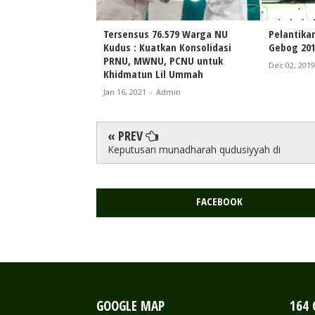
Tersensus 76.579 Warga NU
Pelantik
Kudus : Kuatkan Konsolidasi
Gebog 201
PRNU, MWNU, PCNU untuk
Dec 02, 2019
Khidmatun Lil Ummah
Jan 16, 2021
-
Admin
« PREV
Keputusan munadharah qudusiyyah di
FACEBOOK
GOOGLE MAP
164