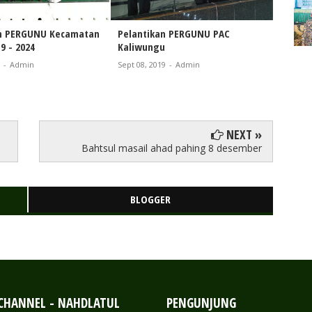
an PERGUNU Kecamatan
Pelantikan PERGUNU PAC
Pembe
9 - 2024
Kaliwungu
Kecam
-
Admin
Sept 08, 2019
-
Admin
Aug 22, 
NEXT »
Bahtsul masail ahad pahing 8 desember
BLOGGER
 CHANNEL - NAHDLATUL
PENGUNJUNG