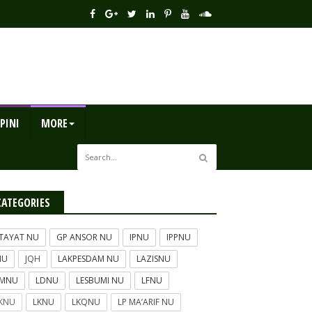
PINI
MORE
CATEGORIES
TAYAT NU
GP ANSOR NU
IPNU
IPPNU
NU
JQH
LAKPESDAM NU
LAZISNU
BMNU
LDNU
LESBUMI NU
LFNU
KNU
LKNU
LKQNU
LP MA’ARIF NU