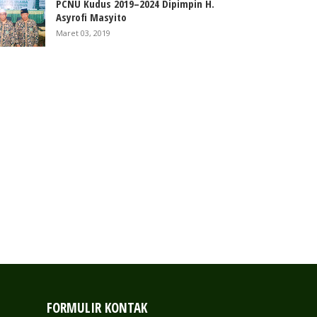
PCNU Kudus 2019–2024 Dipimpin H.
Asyrofi Masyito
ntukan PAC PERGUNU
PCNU Kudus 2019–2024 Dipimpin
Maret 03, 2019
atan Bae
H. Asyrofi Masyito
2019
-
Admin
Mar 03, 2019
-
Admin
FORMULIR KONTAK