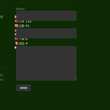
Nama
Email
*
Pesan
*
ec.
wa