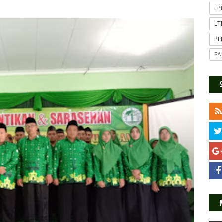
L
L
P
SA