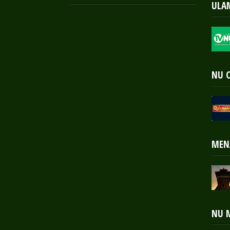
ULA
NU 
MEN
NU 