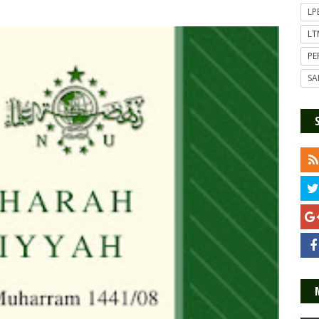
L
L
P
SA