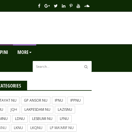
PINI
MORE
CATEGORIES
TAYAT NU
GP ANSOR NU
IPNU
IPPNU
NU
JQH
LAKPESDAM NU
LAZISNU
BMNU
LDNU
LESBUMI NU
LFNU
KNU
LKNU
LKQNU
LP MA’ARIF NU