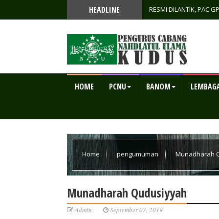
HEADLINE
RESMI DILANTIK, PAC 
KETAHANAN PANGAN SE
HOME
PCNU
BANOM
LEMBAG
Home
pengumuman
Munadharah 
Munadharah Qudusiyyah
Admin
September 07, 2019