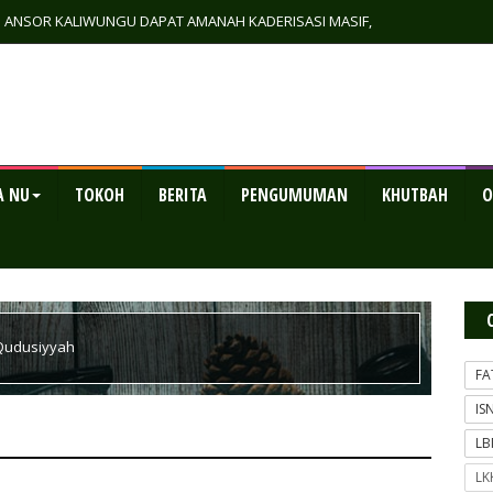
GP ANSOR KALIWUNGU DAPAT AMANAH KADERISASI MASIF,
RTA EKONOMI MANDIRI
A NU
TOKOH
BERITA
PENGUMUMAN
KHUTBAH
O
Qudusiyyah
FA
IS
L
LK