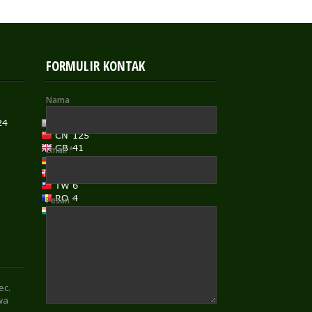
FORMULIR KONTAK
Nama
Email
*
Pesan
*
ec.
wa