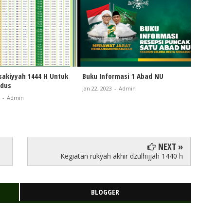
sakiyyah 1444 H Untuk
Buku Informasi 1 Abad NU
Beasis
udus
Univer
Jan 22, 2023
-
Admin
Begini
-
Admin
Pendaf
Jul 16, 2
NEXT »
Kegiatan rukyah akhir dzulhijjah 1440 h
BLOGGER