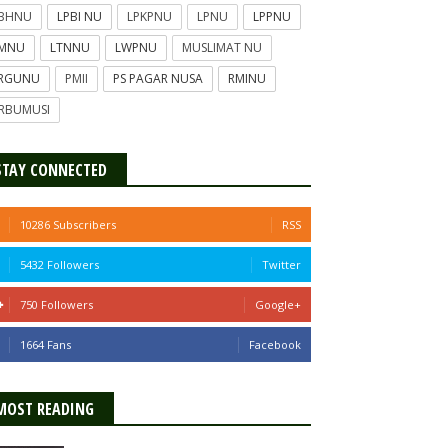
PBHNU
LPBI NU
LPKPNU
LPNU
LPPNU
TMNU
LTNNU
LWPNU
MUSLIMAT NU
ERGUNU
PMII
PS PAGAR NUSA
RMINU
RBUMUSI
STAY CONNECTED
10286 Subscribers
RSS
5432 Followers
Twitter
750 Followers
Google+
1664 Fans
Facebook
MOST READING