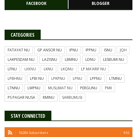
FACEBOOK
BLOGGER
CATEGORIES
FATAYAT NU
GP ANSOR NU
IPNU
IPPNU
ISNU
JQH
LAKPESDAM NU
LAZISNU
LBMNU
LDNU
LESBUMI NU
LFNU
LKKNU
LKNU
LKQNU
LP MA’ARIF NU
LPBHNU
LPBI NU
LPKPNU
LPNU
LPPNU
LTMNU
LTNNU
LWPNU
MUSLIMAT NU
PERGUNU
PMII
PS PAGAR NUSA
RMINU
SARBUMUSI
STAY CONNECTED
10286 Subscribers
RSS