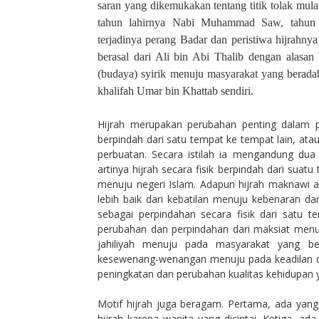
saran yang dikemukakan tentang titik tolak mulai
tahun lahirnya Nabi Muhammad Saw, tahun 
terjadinya perang Badar dan peristiwa hijrahny
berasal dari Ali bin Abi Thalib dengan alas
(budaya) syirik menuju masyarakat yang berada
khalifah Umar bin Khattab sendiri.
Hijrah merupakan perubahan penting dalam pe
berpindah dari satu tempat ke tempat lain, ata
perbuatan. Secara istilah ia mengandung dua
artinya hijrah secara fisik berpindah dari suatu
menuju negeri Islam. Adapun hijrah maknawi art
lebih baik dari kebatilan menuju kebenaran da
sebagai perpindahan secara fisik dari satu t
perubahan dan perpindahan dari maksiat menu
jahiliyah menuju pada masyarakat yang be
kesewenang-wenangan menuju pada keadilan d
peningkatan dan perubahan kualitas kehidupan y
Motif hijrah juga beragam. Pertama, ada yang 
hijrah karena wanita yang dicintai. Ketiga, ad