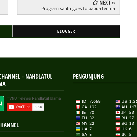
NEXT »
Program santri goes to papua terima
BLOGGER
 CHANNEL - NAHDLATUL
PENGUNJUNG
MA
CHANNEL