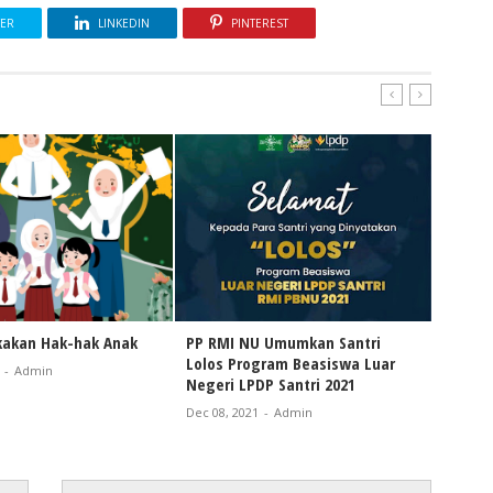
TER
LINKEDIN
PINTEREST
akan Hak-hak Anak
PP RMI NU Umumkan Santri
Dirgah
Lolos Program Beasiswa Luar
-
Admin
Aug 17, 
Negeri LPDP Santri 2021
Dec 08, 2021
-
Admin