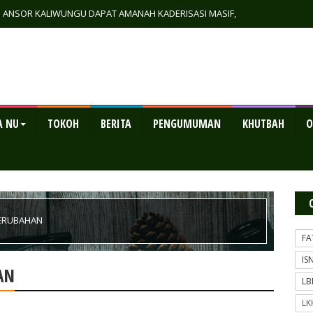
GP ANSOR KALIWUNGU DAPAT AMANAH KADERISASI MASIF,
RTA EKONOMI MANDIRI
A NU
TOKOH
BERITA
PENGUMUMAN
KHUTBAH
O
ERUBAHAN
FA
IS
AN
L
LK