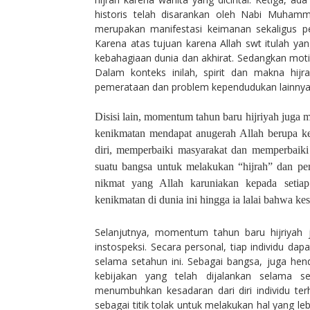
historis telah disarankan oleh Nabi Muhamm
merupakan manifestasi keimanan sekaligus 
Karena atas tujuan karena Allah swt itulah 
kebahagiaan dunia dan akhirat. Sedangkan motif
Dalam konteks inilah, spirit dan makna hijr
pemerataan dan problem kependudukan lainnya
Disisi lain, momentum tahun baru hijriyah jug
kenikmatan mendapat anugerah Allah berupa k
diri, memperbaiki masyarakat dan memperbaik
suatu bangsa untuk melakukan “hijrah” dan pe
nikmat yang Allah karuniakan kepada seti
kenikmatan di dunia ini hingga ia lalai bahwa ke
Selanjutnya, momentum tahun baru hijriyah 
instospeksi. Secara personal, tiap individu da
selama setahun ini. Sebagai bangsa, juga hen
kebijakan yang telah dijalankan selama set
menumbuhkan kesadaran dari diri individu terh
sebagai titik tolak untuk melakukan hal yang leb