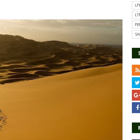
L
L
P
SA