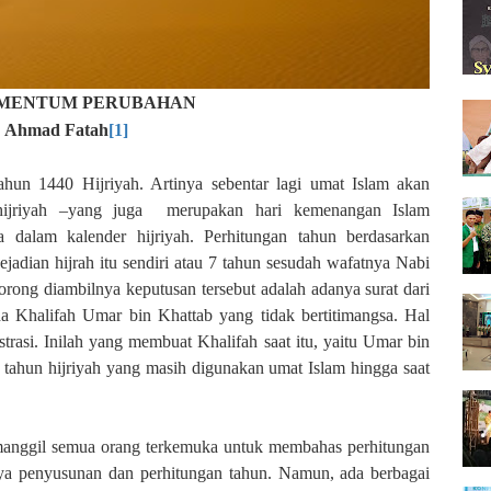
OMENTUM PERUBAHAN
: Ahmad Fatah
[1]
ahun 1440 Hijriyah. Artinya sebentar lagi umat Islam akan
ijriyah –yang juga merupakan hari kemenangan Islam
a dalam kalender hijriyah. Perhitungan tahun berdasarkan
ejadian hijrah itu sendiri atau 7 tahun sesudah wafatnya Nabi
ng diambilnya keputusan tersebut adalah adanya surat dari
 Khalifah Umar bin Khattab yang tidak bertitimangsa. Hal
trasi. Inilah yang membuat Khalifah saat itu, yaitu Umar bin
 tahun hijriyah yang masih digunakan umat Islam hingga saat
emanggil semua orang terkemuka untuk membahas perhitungan
nya penyusunan dan perhitungan tahun. Namun, ada berbagai