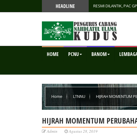
HEADLINE
RESMI DILANTIK, PAC 
KETAHANAN PANGAN SE
HOME
PCNU
BANOM
LEMBAG
Home
LTNNU
HIJRAH MOMENTUM P
HIJRAH MOMENTUM PERUBAH
Admin
Agustus 28, 2019