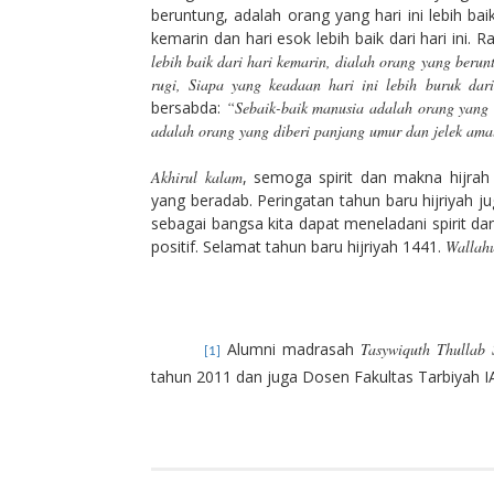
beruntung, adalah orang yang hari ini lebih bai
kemarin dan hari esok lebih baik dari hari ini
lebih baik dari hari kemarin, dialah orang yang beru
rugi, Siapa yang keadaan hari ini lebih buruk dar
bersabda:
“Sebaik-baik manusia adalah orang yang 
adalah orang yang diberi panjang umur dan jelek am
Akhirul
kalam
, semoga spirit dan makna hijra
yang beradab. Peringatan tahun baru hijriyah 
sebagai bangsa kita dapat meneladani spirit d
positif. Selamat tahun baru hijriyah 1441.
Wallahu
Alumni madrasah
Tasywiquth Thullab 
[1]
tahun 2011 dan juga Dosen Fakultas Tarbiyah I