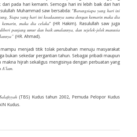
k dari pada hari kemarin.
Semoga hari ini lebih baik dari hari
. Rasulullah Muhammad saw bersabda: “
Barangsiapa yang hari ini
ntung, Siapa yang hari ini keadaannya sama dengan kemarin maka dia
i kemarin, maka dia celaka
” (HR Hakim).
Rasulullah saw juga
diberi panjang umur dan baik amalannya, dan sejelek-jelek manusia
alannya”
(HR
.
Ahmad).
h mampu menjadi titik tolak perubahan menuju masyarakat
juga bukan sekedar pergantian tahun. Sebagai pribadi maupun
an makna hijrah sekaligus mengisinya dengan perbuatan yang
 A’lam.
Salafiyyah
(TBS) Kudus tahun 2002, Pemuda Pelopor Kudus
AIN Kudus.