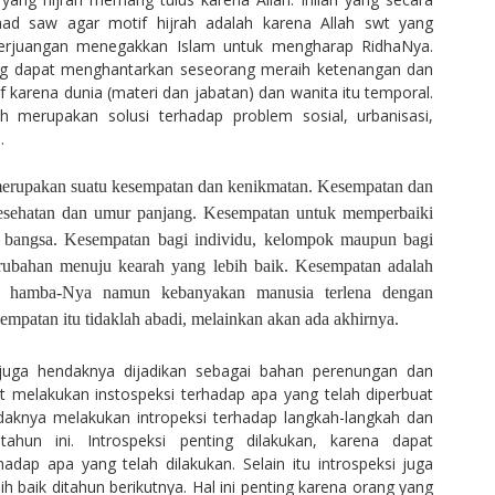
ad saw agar motif hijrah adalah karena Allah swt yang
perjuangan menegakkan Islam untuk mengharap RidhaNya.
yang dapat menghantarkan seseorang meraih ketenangan dan
 karena dunia (materi dan jabatan) dan wanita itu temporal.
ah merupakan solusi terhadap problem sosial, urbanisasi,
.
a merupakan suatu kesempatan dan kenikmatan. Kesempatan dan
esehatan dan umur panjang. Kesempatan untuk memperbaiki
i bangsa. Kesempatan bagi individu, kelompok maupun bagi
rubahan menuju kearah yang lebih baik.
Kesempatan adalah
ap hamba-Nya namun kebanyakan manusia terlena dengan
sempatan itu tidaklah abadi, melainkan akan ada akhirnya.
juga hendaknya dijadikan sebagai bahan perenungan dan
pat melakukan instospeksi terhadap apa yang telah diperbuat
daknya melakukan intropeksi terhadap langkah-langkah dan
ahun ini. Introspeksi penting dilakukan, karena dapat
adap apa yang telah dilakukan. Selain itu introspeksi juga
ih baik ditahun berikutnya. Hal ini penting karena orang yang