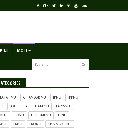
PINI
MORE
CATEGORIES
TAYAT NU
GP ANSOR NU
IPNU
IPPNU
NU
JQH
LAKPESDAM NU
LAZISNU
BMNU
LDNU
LESBUMI NU
LFNU
KNU
LKNU
LKQNU
LP MA’ARIF NU