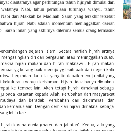
nya; diantaranya agar perhitungan tahun hijriyah dimulai dari
wafatnya Nabi, tahun permulaan turunnya wahyu, tahun
a Nabi dari Makkah ke Madinah. Saran yang terakhir tersebut
an bahwa hijrah Nabi adalah momentum meninggalkan daerah
b. Saran inilah yang akhirnya diterima semua orang termasuk
rkembangan sejarah Islam. Secara harfiah hijrah artinya
u mengasingkan diri dari pergaulan, atau meninggalkan suatu
 makna hijrah makani dan hijrah maknawi . Hijrah makani
 tempat yg kurang baik menuju yg lebih baik dari negeri kafir
inya berpindah dari nilai yang tidak baik menuju nilai yang
ri kekufuran menuju keislaman. Hijrah tidak hanya dimaknai
empat ke tempat lain. Akan tetapi hijrah dimaknai sebagai
ju pada ketaatan kepada Allah. Perubahan dari masyarakat
rbudaya dan beradab. Perubahan dari diskriminasi dan
an kemanusiaan. Dengan demikian hijrah dimaknai sebagai
ang lebih baik.
hijrah karena dunia (materi dan jabatan). Kedua, ada yang
a yang hijrah memang tulus karena Allah. Inilah yang secara