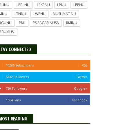
PBHNU
LPBI NU
LPKPNU
LPNU
LPPNU
TMNU
LTNNU
LWPNU
MUSLIMAT NU
ERGUNU
PMII
PS PAGAR NUSA
RMINU
RBUMUSI
STAY CONNECTED
10286 Subscribers
RSS
5432 Followers
Twitter
750 Followers
Google+
1664 Fans
Facebook
MOST READING